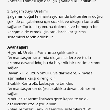
kontrollü olması için özel çıkış valfleri kullanılabilir.
3. Şalgam Suyu Üretimi:
Şalgamın doğal fermantasyonunda bakterilerin doğru
şekilde çalışabilmesi için sıcaklık ve oksijen kontrolü
sağlanır. Tortu oluşumunu önlemek ve homojen bir
karışım elde etmek için tanklarda karıştırma
sistemleri tercih edilebilir.
Avantajları
Hijyenik Üretim: Paslanmaz çelik tanklar,
fermantasyon sırasında oluşan asitlere ve tuzlu
ortama dayanıklıdır, bu da hijyenik bir üretim ortamı
sağlar.
Dayanıklılık: Uzun ömürlü ve darbelere, kimyasal
aşınmalara karşı dirençlidir.
Sıcaklık Kontrolü: İzolasyonlu tanklar,
fermantasyonun doğru sıcaklıkta devam etmesini
sağlar.
Modüler Tasarım: İhtiyaca göre kapasite ve ek
özelliklerle özelleştirilebilir.
Kolay Temizlik: Tank içi temizlik sistemleri (CIP)